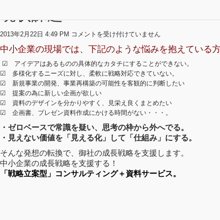
現状課題
現
2013年2月22日 4:49 PM
コメントを受け付けていません
状
中小企業の現場では、下記のような悩みを抱えている
課
題
☑︎ アイデアはあるものの具体的なカタチにすることができない。
は
☑︎ 多様化するニーズに対し、柔軟に戦略対応できていない。
☑︎ 新規事業の開発、事業再構築の可能性を客観的に判断したい
☑︎ 提案の為に新しい企画が欲しい
☑︎ 資料のデザインを分かりやすく、見栄え良くまとめたい
☑︎ 企画書、プレゼン資料作成にかける時間がない・・・。
・ゼロベースで常識を疑い、思考の枠から外へでる。
・見えない価値を「見える化」して「仕組み」にする。
そんな発想の転換で、御社の成長戦略を支援します。
中小企業の成長戦略を支援する！
「戦略立案型」コンサルティング＋資料サービス。