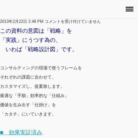
資料完成イメージ
資
2013年2月22日 2:48 PM
コメントを受け付けていません
TOP
料
この資料の意図は「戦略」を
完
サービスの特徴
「実践」にうつす為の、
成
イ
いわば「戦略設計図」です。
EYE-CATCH GALLERY
メ
ー
制作事例
ジ
コンサルティングの現場で使うフレームを
は
納品までの流れ
それぞれの課題に合わせて、
過去実績資料格納庫
カスタマイズし、提案致します。
料金のご案内
最適な「手順」効率的な「仕組み」
お問い合わせ
価値を生み出す「仕掛け」を
「カタチ」にいていきます。
■ 効果実証済み